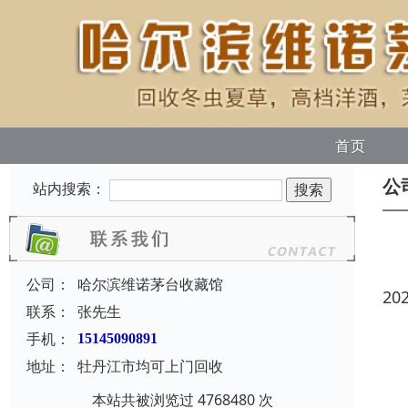
首页
公
站内搜索：
公司：
哈尔滨维诺茅台收藏馆
20
联系：
张先生
手机：
15145090891
地址：
牡丹江市均可上门回收
本站共被浏览过 4768480 次