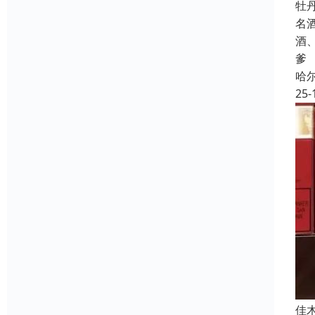
牡
名
酒
爹
哈
25-
佳