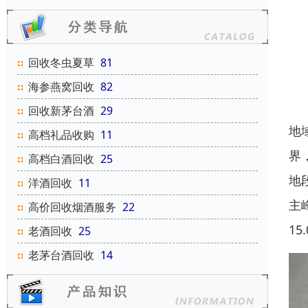
回收冬虫夏草
81
海参燕窝回收
82
回收新茅台酒
29
地
高档礼品收购
11
界
高档白酒回收
25
地
洋酒回收
11
主
高价回收烟酒服务
22
15
老酒回收
25
老茅台酒回收
14