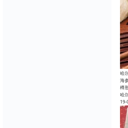
哈
海
樽形
哈
19-