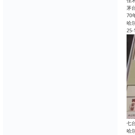
佳
茅
7
哈
25-
七
哈