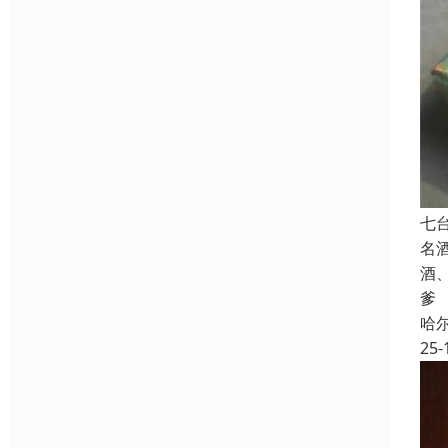
七
名
酒
爹
哈
25-