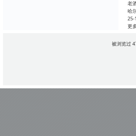
老
哈
25-
更
被浏览过 4