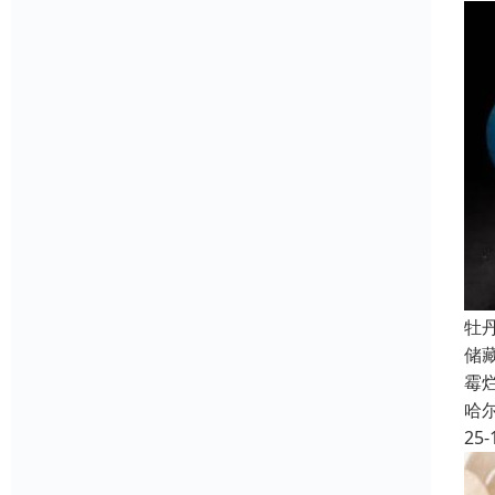
牡
储
霉
哈
25-