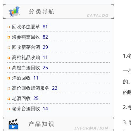
回收冬虫夏草
81
海参燕窝回收
82
回收新茅台酒
29
1
高档礼品收购
11
高档白酒回收
25
一
洋酒回收
11
的
高价回收烟酒服务
22
的
老酒回收
25
2
老茅台酒回收
14
3