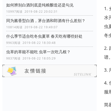
如何辨别白酒到底是纯粮酿造还是勾兑
1
10997阅读 2019-08-22 20:02:31
水
同为酱香型白酒，茅台酒和郎酒有什么差别？
虫
10814阅读 2019-08-22 19:49:07
冬
什么季节适合吃冬虫夏草 春天吃有哪些好处
9963阅读 2019-08-22 18:30:48
2
虫草的草能不能吃 虫草一次吃几根？
谱
9837阅读 2019-08-22 18:05:29
3.
4
服
简