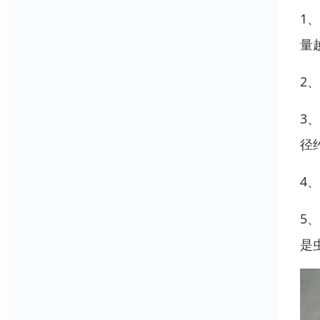
1
量
2
3
径
4
5
是