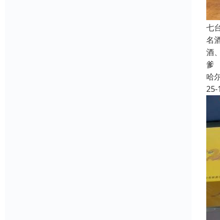
七
名
酒
爹
哈
25-