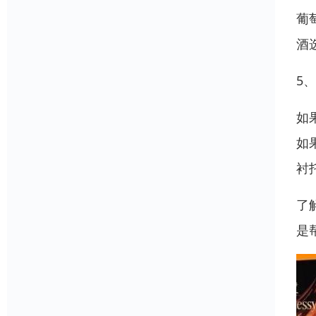
葡
酒
5
如
如
衬
了
是