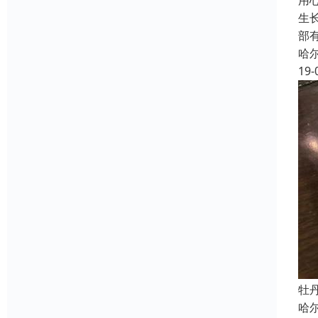
用
生
部
哈
19-
牡
哈