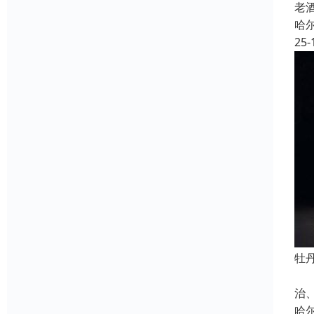
老
哈
25-
牡
茅
治
哈