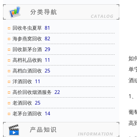
回收冬虫夏草
81
海参燕窝回收
82
回收新茅台酒
29
如
高档礼品收购
11
单
高档白酒回收
25
酒
洋酒回收
11
高价回收烟酒服务
22
1
老酒回收
25
葡
老茅台酒回收
14
高