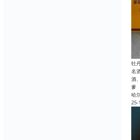
牡
名
酒
爹
哈
25-