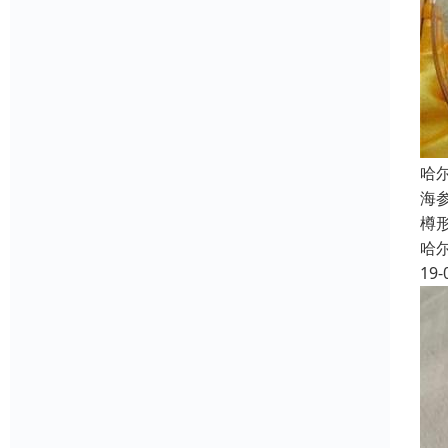
哈
海
樽形
哈
19-