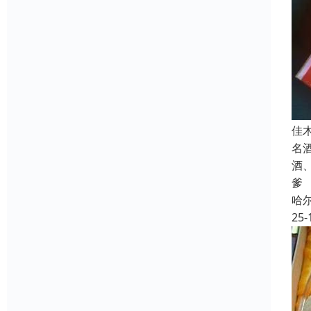
佳
名
酒
爹
哈
25-