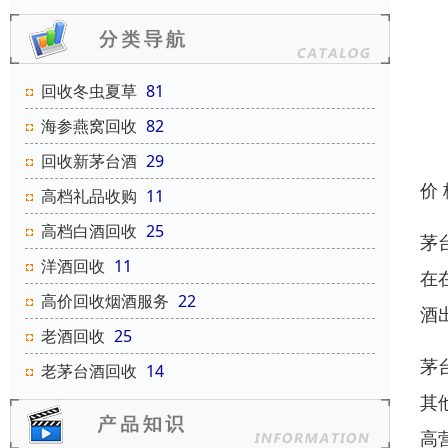
回收冬虫夏草
81
海参燕窝回收
82
回收新茅台酒
29
价
高档礼品收购
11
高档白酒回收
25
茅
洋酒回收
11
在
高价回收烟酒服务
22
酒
老酒回收
25
茅
老茅台酒回收
14
其
高